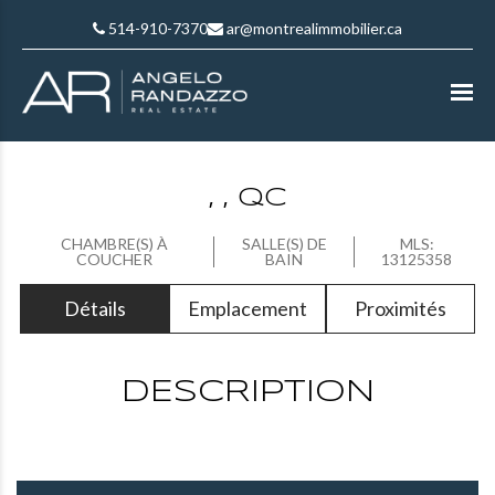
514-910-7370
ar@montrealimmobilier.ca
, , QC
CHAMBRE(S) À
SALLE(S) DE
MLS:
COUCHER
BAIN
13125358
Détails
Emplacement
Proximités
DESCRIPTION