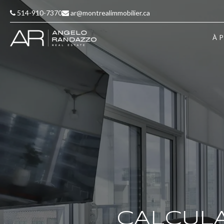
514-910-7370
ar@montrealimmobilier.ca
À 
CALCULA