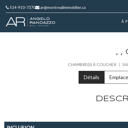
514-910-7370
ar@montrealimmobilier.ca
À 
, 
CHAMBRE(S) À COUCHER
SA
Détails
Emplac
DESCR
INCLUSION