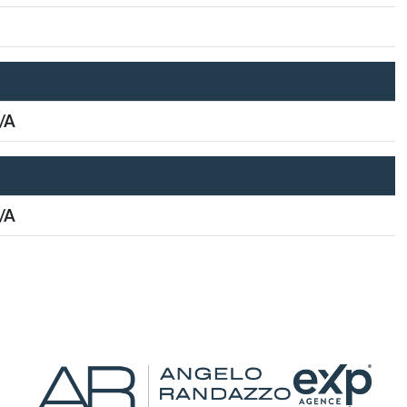
/A
/A