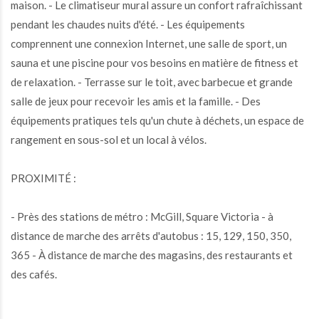
et chic d'une chambre à coucher offre la quintessence de la vie
urbaine dans le quartier animé de Ville-Marie à Montréal.Les
résidents de ce condo bénéficient d'un accès à de nombreux
équipements, dont un centre de remise en forme, une terrasse
sur le toit et bien plus encore. De plus, grâce à son
emplacement privilégié au coeur de Ville-Marie, vous serez à
quelques pas de cafés branchés, de restaurants réputés, de
magasins et d'attractions culturelles. Ne manquez pas
l'occasion, contactez-nous dès aujourd'hui pour planifier une
visite !
Bienvenue dans votre oasis urbaine au coeur de Ville-Marie !
Ce superbe condo d'une chambre à coucher au 5e étage offre
une expérience de vie luxueuse avec un mélange parfait de
design moderne et de chic industriel. En entrant, vous êtes
accueillis par le spacieux concept ouvert, illuminé par une
abondante lumière naturelle qui se déverse à travers les