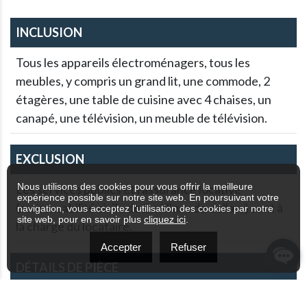
fenêtres orientées vers le sud, offrant une ambiance
chaleureuse et invitante tout au long de la journée. Les
plafonds de 10,5 pieds avec béton apparent donnent un air de
sophistication, tandis que les colonnes en béton ajoutent une
touche contemporaine. L'excellente insonorisation de haute
qualité garantit la tranquillité et l'intimité, vous permettant
d'échapper à l'agitation de la ville à l'extérieur. Une visite vous
attend !
DESCRIPTION :
Nous utilisons des cookies pour vous offrir la meilleure
expérience possible sur notre site web. En poursuivant votre
- 1 chambre - Plafonds de 10,5 pieds avec béton apparent -
navigation, vous acceptez l'utilisation des cookies par notre
site web, pour en savoir plus
cliquez ici
.
Cuisine urbaine avec comptoirs en granit et appareils
électroménagers haut de gamme - Salle de bain avec sa grande
Accepter
Refuser
douche en verre, offrant une expérience de type spa à la
maison. - Le climatiseur mural assure un confort rafraîchissant
pendant les chaudes nuits d'été. - Les équipements