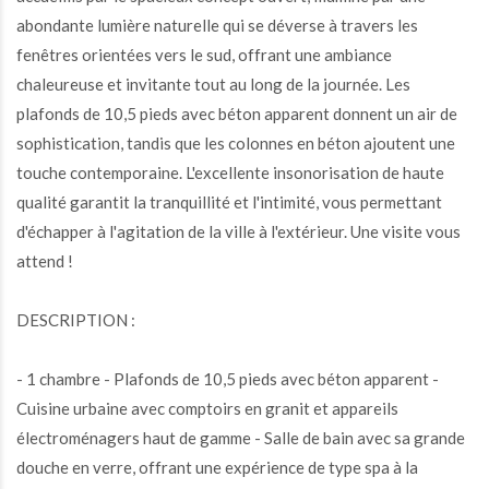
1200 Rue St Alexandre,
Montréal (Ville-Marie),
QC H3B 3H5
$1,600/M | 564 PC
1 CHAMBRE(S) À
1 SALLE(S) DE
MLS:
COUCHER
BAIN
10646282
Détails
Emplacement
Proximités
DESCRIPTION
Disponible à la location à partir du 1er août, ce condo moderne